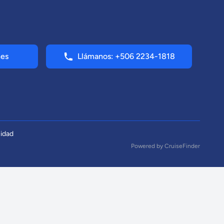
nes
Llámanos: +506 2234-1818
cidad
Powered by
CruiseFinder