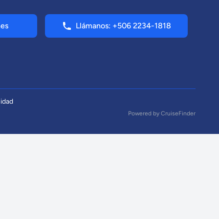
nes
Llámanos: +506 2234-1818
cidad
Powered by
CruiseFinder