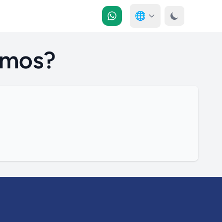
🌐
omos?