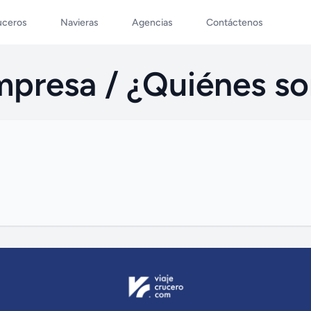
uceros
Navieras
Agencias
Contáctenos
mpresa / ¿Quiénes s